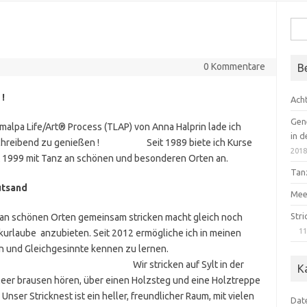
Suc
nach
0 Kommentare
B
!
Ach
Gen
Tamalpa Life/Art® Process (TLAP) von Anna Halprin lade ich
in 
 Schreibend zu genießen ! Seit 1989 biete ich Kurse
201
t 1999 mit Tanz an schönen und besonderen Orten an.
Tan
utsand
Mee
Str
n an schönen Orten gemeinsam stricken macht gleich noch
1
ckurlaube anzubieten. Seit 2012 ermögliche ich in meinen
zu stricken und Gleichgesinnte kennen zu lernen.
 auf Sylt in der
K
Meer brausen hören, über einen Holzsteg und eine Holztreppe
ser Stricknest ist ein heller, freundlicher Raum, mit vielen
Dat