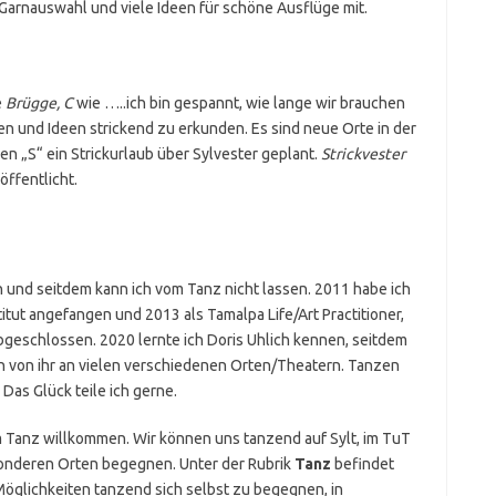
e Garnauswahl und viele Ideen für schöne Ausflüge mit.
e
Brügge, C
wie …..ich bin gespannt, wie lange wir brauchen
 und Ideen strickend zu erkunden. Es sind neue Orte in der
en „S“ ein Strickurlaub über Sylvester geplant.
Strickvester
röffentlicht.
n und seitdem kann ich vom Tanz nicht lassen. 2011 habe ich
itut angefangen und 2013 als Tamalpa Life/Art Practitioner,
eschlossen. 2020 lernte ich Doris Uhlich kennen, seitdem
en von ihr an vielen verschiedenen Orten/Theatern. Tanzen
 Das Glück teile ich gerne.
im Tanz willkommen. Wir können uns tanzend auf Sylt, im TuT
onderen Orten begegnen. Unter der Rubrik
Tanz
befindet
Möglichkeiten tanzend sich selbst zu begegnen, in