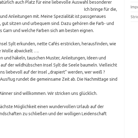
türlich auch Platz für eine liebevolle Auswahl besonderer
Imp
 bringe für die,
und Anleitungen mit. Meine Spezialität ist passgenaues
Stri
, gut sitzen und urbequem sind. Dazu gehören die Farb- und
 Garn und welche Farben sich am besten eignen.
nsel Sylt erkunden, nette Cafés erstricken, herausfinden, wie
ie Wolle abwickelt ….
en und häkeln, tauschen Muster, Anleitungen, Ideen und
uf der wildhübschen Insel Sylt die Seele baumeln. Vielleicht
 uns liebevoll auf der Insel „drapiert“ werden, wer weiß ?
einsame Zeit ab. Die Nachmittage sind
änner sind willkommen. Wir stricken uns glücklich.
nächste Möglichkeit einen wundervollen Urlaub auf der
undschaften zu schließen und der wolligen Leidenschaft