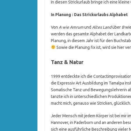
In diesen Strickurlaub bringe ich eine klein
In Planung : Das Strickurlaubs Alphabet
Von
A wie Amrum
und
Altes Land
über
B
wi
werden das gesamte Alphabet der Landkarten
Planung, in diesem Jahr ist für den Buchstab
Sowie die Planung fix ist, wird sie hier ve
Tanz & Natur
1999 entdeckte ich die Contactimprovisatio
die Expressiv Art Ausbildung im Tamalpa Inst
Somatische Tanz und Bewegungslehrerin abg
tanzte ich in unterschiedlichen Produktion
macht mich, genauso wie Stricken, glücklich.
Jeder Mensch mit jedem Körper ist bei mir 
Hannover, in Paderborn und an anderen bes
sich eine ausführliche Beschreibung vieler 