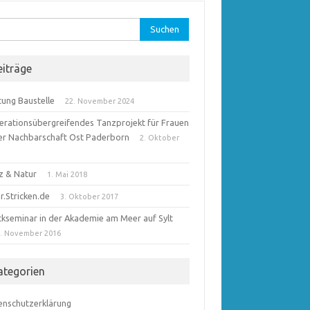
hen
:
eiträge
tung Baustelle
22. November 2024
erationsübergreifendes Tanzprojekt für Frauen
der Nachbarschaft Ost Paderborn
2. Oktober
8
z & Natur
1. Mai 2018
r.Stricken.de
3. Oktober 2017
ickseminar in der Akademie am Meer auf Sylt
1. November 2016
ategorien
enschutzerklärung