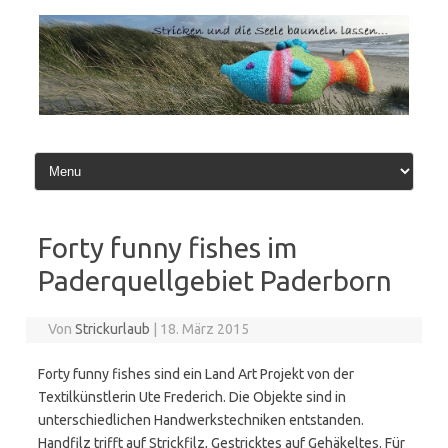
Zum
Inhalt
springen
Forty funny fishes im
Paderquellgebiet Paderborn
Von
Strickurlaub
|
18. März 2015
Forty funny fishes sind ein Land Art Projekt von der
Textilkünstlerin Ute Frederich. Die Objekte sind in
unterschiedlichen Handwerkstechniken entstanden.
Handfilz trifft auf Strickfilz, Gestricktes auf Gehäkeltes. Für